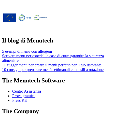
Menutech è cofinanziato dal
programma di ricerca e innovazione
"Orizzonte 2020" dell'Unione europea
concordato dalla convenzione di
sovvenzione No 826923.
Il blog di Menutech
5 esempi di menù con allergeni
Scrivere menu per ospedali e case di cura: garantire la sicurezza
alimentare
11 suggerimenti per creare il menù perfetto per il tuo ristorante
10 consigli per preparare menù settimanali e mensili a rotazione
The Menutech Software
Centro Assistenza
Prova gratuita
Press Kit
The Company