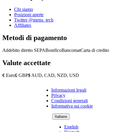
Chi siamo
Posizioni aperte
Twitter @menu_tech
Affiliates
Metodi di pagamento
Addebito diretto SEPA
Bonifico
Bancomat
Carta di credito
Valute accettate
€
Euro
£
GBP
$
AUD, CAD, NZD, USD
Informazioni legali
Copyright
Privacy
Footer
Condizioni generali
Informativa sui cookie
Italiano
English