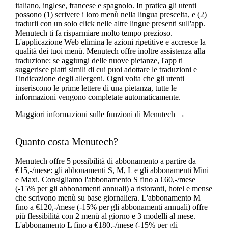
italiano, inglese, francese e spagnolo. In pratica gli utenti
possono (1) scrivere i loro menù nella lingua prescelta, e (2)
tradurli con un solo click nelle altre lingue presenti sull'app.
Menutech ti fa risparmiare molto tempo prezioso.
L'applicazione Web elimina le azioni ripetitive e accresce la
qualità dei tuoi menù. Menutech offre inoltre assistenza alla
traduzione: se aggiungi delle nuove pietanze, l'app ti
suggerisce piatti simili di cui puoi adottare le traduzioni e
l'indicazione degli allergeni. Ogni volta che gli utenti
inseriscono le prime lettere di una pietanza, tutte le
informazioni vengono completate automaticamente.
Maggiori informazioni sulle funzioni di Menutech →
Quanto costa Menutech?
Menutech offre 5 possibilità di abbonamento a partire da
€15,-/mese: gli abbonamenti S, M, L e gli abbonamenti Mini
e Maxi. Consigliamo l'abbonamento S fino a €60,-/mese
(-15% per gli abbonamenti annuali) a ristoranti, hotel e mense
che scrivono menù su base giornaliera. L'abbonamento M
fino a €120,-/mese (-15% per gli abbonamenti annuali) offre
più flessibilità con 2 menù al giorno e 3 modelli al mese.
L'abbonamento L fino a €180,-/mese (-15% per gli