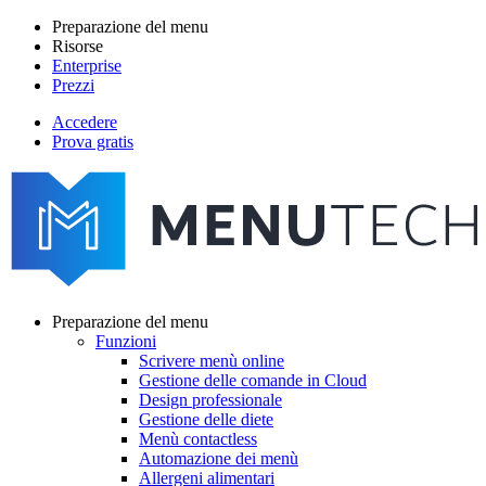
Salta
Preparazione del menu
al
Risorse
Main
contenuto
Enterprise
navigation
principale
Prezzi
Accedere
Prova gratis
menutech
navigation
Preparazione del menu
Funzioni
Main
Scrivere menù online
navigation
Gestione delle comande in Cloud
Design professionale
Gestione delle diete
Menù contactless
Automazione dei menù
Allergeni alimentari