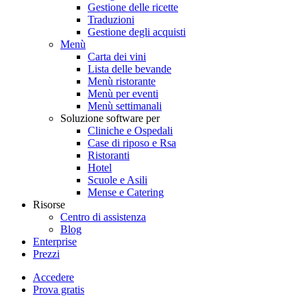
Gestione delle ricette
Traduzioni
Gestione degli acquisti
Menù
Carta dei vini
Lista delle bevande
Menù ristorante
Menù per eventi
Menù settimanali
Soluzione software per
Cliniche e Ospedali
Case di riposo e Rsa
Ristoranti
Hotel
Scuole e Asili
Mense e Catering
Risorse
Centro di assistenza
Blog
Enterprise
Prezzi
Accedere
Prova gratis
Menutech