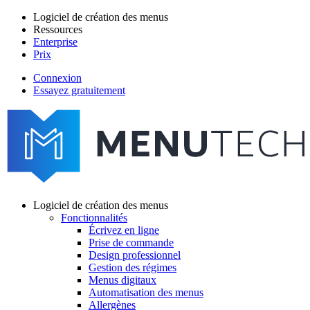
Aller
Logiciel de création des menus
au
Ressources
Main
contenu
Enterprise
navigation
principal
Prix
Connexion
Essayez gratuitement
menutech
navigation
Logiciel de création des menus
Fonctionnalités
Main
Écrivez en ligne
navigation
Prise de commande
Design professionnel
Gestion des régimes
Menus digitaux
Automatisation des menus
Allergènes